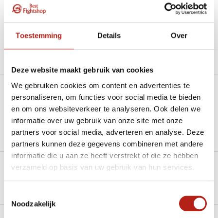
Beschikbaar in de volgende varianten:
Toestemming
Details
Over
Productomschrijving
Product tags
Deze website maakt gebruik van cookies
We gebruiken cookies om content en advertenties te
Heb je een vraag over dit product?
personaliseren, om functies voor social media te bieden
en om ons websiteverkeer te analyseren. Ook delen we
Stel je vraag in de Chat voor een snel antwoord 24/7
informatie over uw gebruik van onze site met onze
partners voor social media, adverteren en analyse. Deze
Groot aantal nodig?
partners kunnen deze gegevens combineren met andere
Stel je vraag
informatie die u aan ze heeft verstrekt of die ze hebben
verzameld op basis van uw gebruik van hun services.
Klik hier om een offerte aan te vragen
Reviews
Toestemmingsselectie
Noodzakelijk
Levering en retour