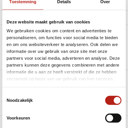
Toestemming
Details
Over
Productomschrijving
Product tags
Deze website maakt gebruik van cookies
We gebruiken cookies om content en advertenties te
Heb je een vraag over dit product?
personaliseren, om functies voor social media te bieden
en om ons websiteverkeer te analyseren. Ook delen we
Stel je vraag in de Chat voor een snel antwoord 24/7
informatie over uw gebruik van onze site met onze
partners voor social media, adverteren en analyse. Deze
Groot aantal nodig?
partners kunnen deze gegevens combineren met andere
Stel je vraag
informatie die u aan ze heeft verstrekt of die ze hebben
verzameld op basis van uw gebruik van hun services.
Klik hier om een offerte aan te vragen
Reviews
Toestemmingsselectie
Noodzakelijk
Levering en retour
Voorkeuren