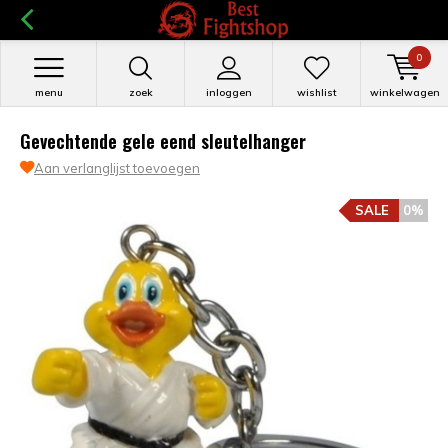
0
menu
zoek
inloggen
wishlist
winkelwagen
Gevechtende gele eend sleutelhanger
Aan verlanglijst toevoegen
SALE
0%