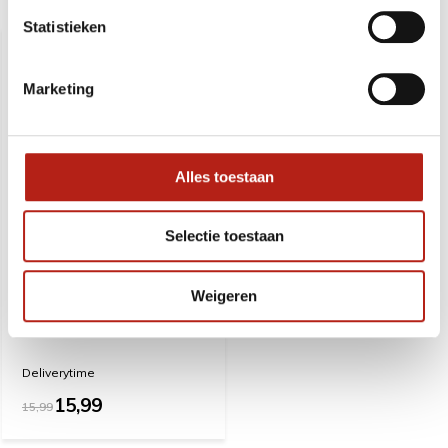
Recent bekeken
Statistieken
SALE
0%
Marketing
Alles toestaan
Selectie toestaan
Weigeren
Gevechtende gele eend
sleutelhanger
Deliverytime
15,99
15,99