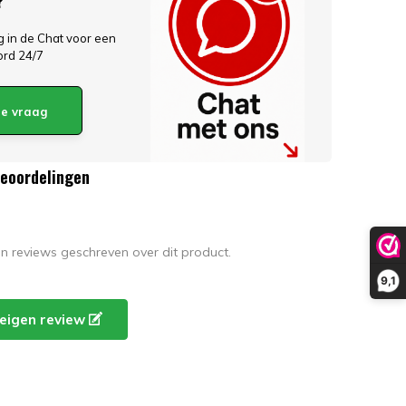
ag in de Chat voor een
ord 24/7
 je vraag
beoordelingen
en reviews geschreven over dit product.
9,1
e eigen review