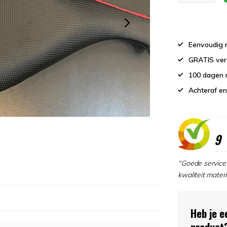
Eenvoudig r
GRATIS ver
100 dagen 
Achteraf en
9
“Goede service 
kwaliteit materi
Heb je e
product