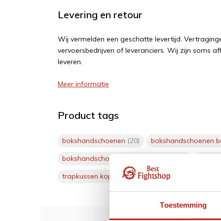
Levering en retour
Wij vermelden een geschatte levertijd. Vertragi
vervoersbedrijven of leveranciers. Wij zijn soms af
leveren.
Meer informatie
Product tags
bokshandschoenen
(20)
bokshandschoenen b
bokshandschoenen met eigen logo
(9)
boksh
trapkussen kopen
(1)
trapkussentje kopen
(1)
Toestemming