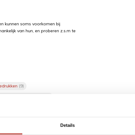
ngen kunnen soms voorkomen bij
hankelijk van hun, en proberen z.s.m te
edrukken
(9)
andschoenen met logo
(9)
Details