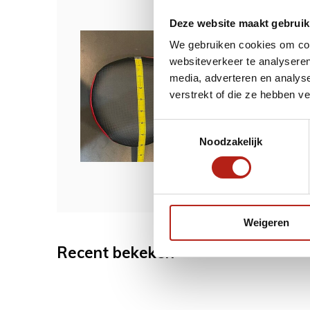
Dit w
Deze website maakt gebruik
We gebruiken cookies om cont
Flopp
websiteverkeer te analyseren
logo
media, adverteren en analys
verstrekt of die ze hebben v
Toestemmingsselectie
Noodzakelijk
36,9
Weigeren
Recent bekeken