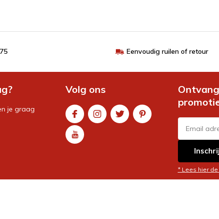
€75
Eenvoudig ruilen of retour
ag?
Volg ons
Ontvang 
promoti
en je graag
Inschri
* Lees hier de