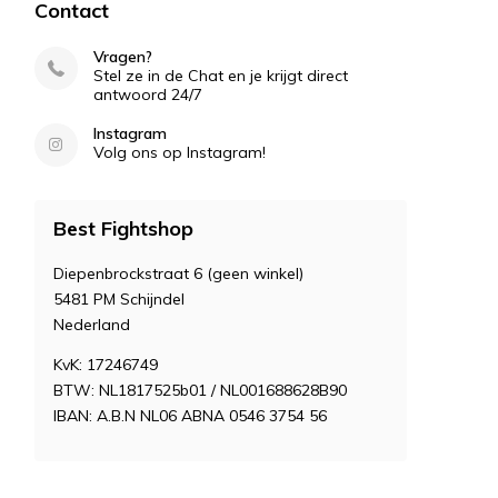
Contact
Vragen?
Stel ze in de Chat en je krijgt direct
antwoord 24/7
Instagram
Volg ons op Instagram!
Best Fightshop
Diepenbrockstraat 6 (geen winkel)
5481 PM Schijndel
Nederland
KvK: 17246749
BTW: NL1817525b01 / NL001688628B90
IBAN: A.B.N NL06 ABNA 0546 3754 56