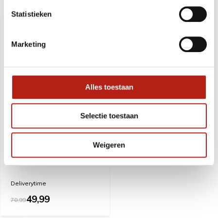
Recent bekeken
Statistieken
SALE
-30%
Marketing
Alles toestaan
Selectie toestaan
Weigeren
FALCON WT-approved
Taekwondo pak - 190 Cm
- OP=OP
Deliverytime
49,99
70,99