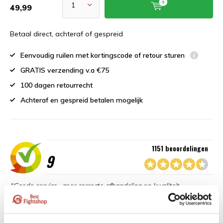
49,99
Betaal direct, achteraf of gespreid
Eenvoudig ruilen met kortingscode of retour sturen
GRATIS verzending v.a €75
100 dagen retourrecht
Achteraf en gespreid betalen mogelijk
1151 beoordelingen
9
“Goede service , zeer correcte afhandeling en kwaliteit
materiaal.”
Beschikbaar in de volgende varianten: