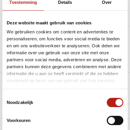
Toestemming
Details
Over
Productomschrijving
Deze website maakt gebruik van cookies
We gebruiken cookies om content en advertenties te
Heb je een vraag over dit product?
personaliseren, om functies voor social media te bieden
en om ons websiteverkeer te analyseren. Ook delen we
Stel je vraag in de Chat voor een snel antwoord 24/7
informatie over uw gebruik van onze site met onze
partners voor social media, adverteren en analyse. Deze
Groot aantal nodig?
partners kunnen deze gegevens combineren met andere
Stel je vraag
informatie die u aan ze heeft verstrekt of die ze hebben
verzameld op basis van uw gebruik van hun services.
Klik hier om een offerte aan te vragen
Toestemmingsselectie
Reviews
Noodzakelijk
Levering en retour
Voorkeuren