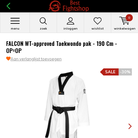
0
menu
zoek
inloggen
wishlist
winkelwagen
FALCON WT-approved Taekwondo pak - 190 Cm -
OP=OP
Aan verlanglijst toevoegen
SALE
-30%