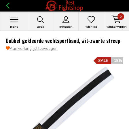
0
menu
zoek
inloggen
wishlist
winkelwagen
Dubbel gekleurde vechtsportband, wit-zwarte streep
Aan verlanglijst toevoegen
SALE
-18%