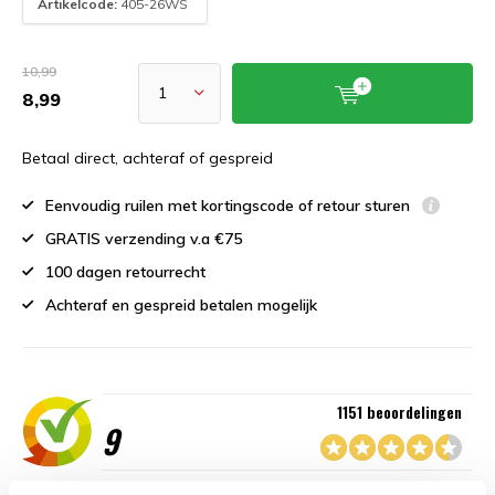
Artikelcode:
405-26WS
10,99
8,99
Betaal direct, achteraf of gespreid
Eenvoudig ruilen met kortingscode of retour sturen
GRATIS verzending v.a €75
100 dagen retourrecht
Achteraf en gespreid betalen mogelijk
1151 beoordelingen
9
“Goede service , zeer correcte afhandeling en kwaliteit