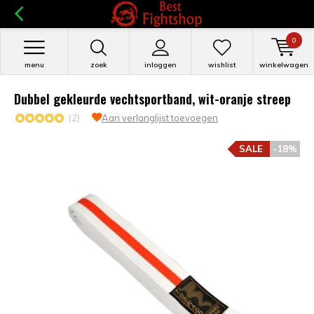
0
menu
zoek
inloggen
wishlist
winkelwagen
Dubbel gekleurde vechtsportband, wit-oranje streep
(2)
Aan verlanglijst toevoegen
SALE
-18%