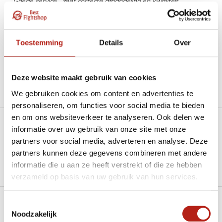
“Goede service , zeer correcte afhandeling en kwaliteit
materiaal.”
Beschikbaar in de volgende varianten:
Toestemming
Details
Over
Productomschrijving
Deze website maakt gebruik van cookies
We gebruiken cookies om content en advertenties te
Product tags
personaliseren, om functies voor social media te bieden
en om ons websiteverkeer te analyseren. Ook delen we
Heb je een vraag over dit product?
informatie over uw gebruik van onze site met onze
partners voor social media, adverteren en analyse. Deze
Stel je vraag in de Chat voor een snel antwoord 24/7
partners kunnen deze gegevens combineren met andere
informatie die u aan ze heeft verstrekt of die ze hebben
Groot aantal nodig?
verzameld op basis van uw gebruik van hun services.
Stel je vraag
Toestemmingsselectie
Klik hier om een offerte aan te vragen
Noodzakelijk