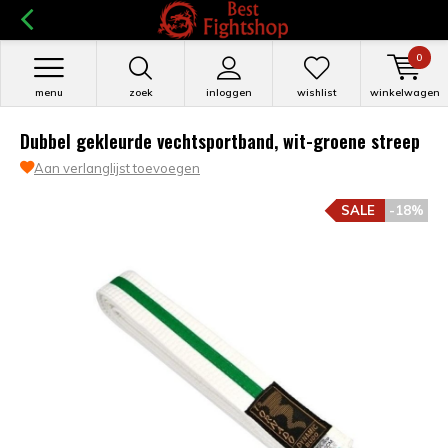
0
menu
zoek
inloggen
wishlist
winkelwagen
Dubbel gekleurde vechtsportband, wit-groene streep
Aan verlanglijst toevoegen
SALE
-18%