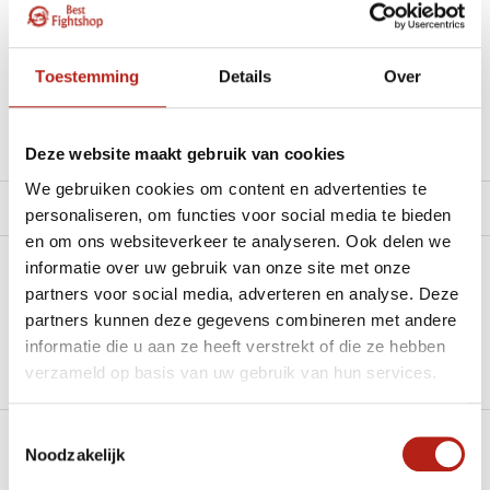
materiaal.”
Beschikbaar in de volgende varianten:
Toestemming
Details
Over
Productomschrijving
Deze website maakt gebruik van cookies
We gebruiken cookies om content en advertenties te
Product tags
personaliseren, om functies voor social media te bieden
en om ons websiteverkeer te analyseren. Ook delen we
informatie over uw gebruik van onze site met onze
Heb je een vraag over dit product?
partners voor social media, adverteren en analyse. Deze
partners kunnen deze gegevens combineren met andere
Stel je vraag in de Chat voor een snel antwoord 24/7
informatie die u aan ze heeft verstrekt of die ze hebben
Groot aantal nodig?
verzameld op basis van uw gebruik van hun services.
Stel je vraag
Toestemmingsselectie
Noodzakelijk
Klik hier om een offerte aan te vragen