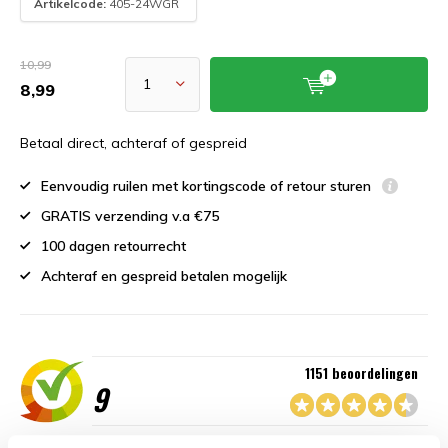
Artikelcode:
405-24WGR
10,99
8,99
Betaal direct, achteraf of gespreid
Eenvoudig ruilen met kortingscode of retour sturen
GRATIS verzending v.a €75
100 dagen retourrecht
Achteraf en gespreid betalen mogelijk
1151 beoordelingen
9
“Goede service , zeer correcte afhandeling en kwaliteit