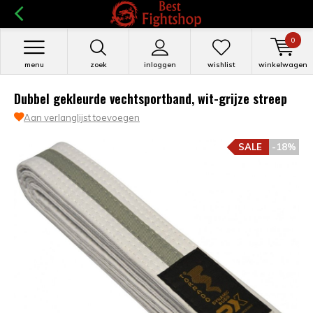
0
menu
zoek
inloggen
wishlist
winkelwagen
Dubbel gekleurde vechtsportband, wit-grijze streep
Aan verlanglijst toevoegen
SALE
-18%