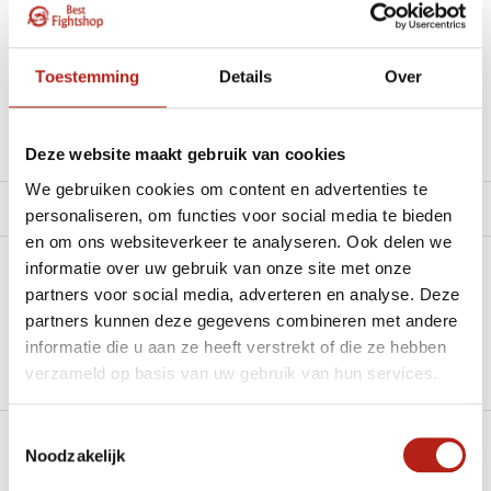
materiaal.”
Beschikbaar in de volgende varianten:
Toestemming
Details
Over
Productomschrijving
Deze website maakt gebruik van cookies
We gebruiken cookies om content en advertenties te
Product tags
personaliseren, om functies voor social media te bieden
en om ons websiteverkeer te analyseren. Ook delen we
informatie over uw gebruik van onze site met onze
Heb je een vraag over dit product?
partners voor social media, adverteren en analyse. Deze
partners kunnen deze gegevens combineren met andere
Stel je vraag in de Chat voor een snel antwoord 24/7
informatie die u aan ze heeft verstrekt of die ze hebben
Groot aantal nodig?
verzameld op basis van uw gebruik van hun services.
Stel je vraag
Toestemmingsselectie
Noodzakelijk
Klik hier om een offerte aan te vragen