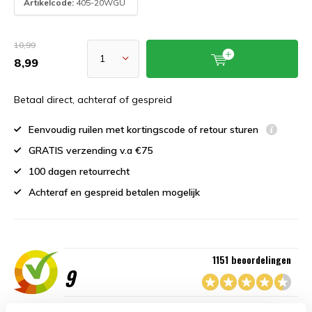
Artikelcode:
405-20WGU
10,99
8,99
Betaal direct, achteraf of gespreid
Eenvoudig ruilen met kortingscode of retour sturen
GRATIS verzending v.a €75
100 dagen retourrecht
Achteraf en gespreid betalen mogelijk
1151 beoordelingen
9
“Goede service , zeer correcte afhandeling en kwaliteit