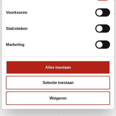
Levering en retour
Voorkeuren
Recent bekeken
Statistieken
SALE
-22%
Marketing
Alles toestaan
Selectie toestaan
Weigeren
Coaching stokken