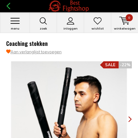
0
menu
zoek
inloggen
wishlist
winkelwagen
Coaching stokken
Aan verlanglijst toevoegen
SALE
-22%