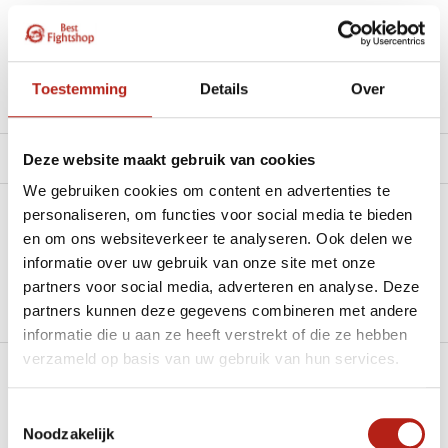
Beschikbaar in de volgende varianten:
Toestemming
Details
Over
Productomschrijving
Product tags
Deze website maakt gebruik van cookies
We gebruiken cookies om content en advertenties te
personaliseren, om functies voor social media te bieden
Heb je een vraag over dit product?
en om ons websiteverkeer te analyseren. Ook delen we
informatie over uw gebruik van onze site met onze
Stel je vraag in de Chat voor een snel antwoord 24/7
partners voor social media, adverteren en analyse. Deze
Groot aantal nodig?
partners kunnen deze gegevens combineren met andere
Stel je vraag
informatie die u aan ze heeft verstrekt of die ze hebben
verzameld op basis van uw gebruik van hun services.
Klik hier om een offerte aan te vragen
Toestemmingsselectie
Reviews
Noodzakelijk