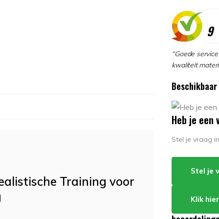
9
“Goede service 
kwaliteit materi
Beschikbaar 
Heb je een 
Stel je vraag 
Stel je
alistische Training voor
g
Klik hi
n
beoordeling