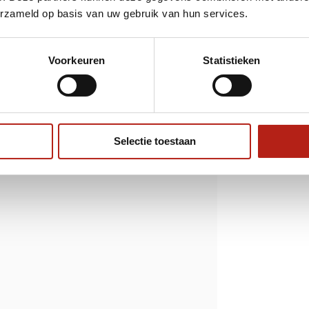
teinde en comfortabele grip, biedt het een
erzameld op basis van uw gebruik van hun services.
 verbeteren zonder het risico op letsel.
m je training naar een hoger niveau!
ng van Chanbara en voor de techniek van
Voorkeuren
Statistieken
d met schuim voor een realistische maar
 het hele blad.
Selectie toestaan
eilige grip.