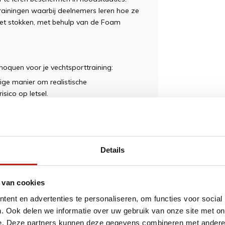
rainingen waarbij deelnemers leren hoe ze
et stokken, met behulp van de Foam
oquen voor je vechtsporttraining:
ge manier om realistische
sico op letsel.
 flexibele uiteinde biedt de Foam Choquen
echte gevechtsomstandigheden nabootst.
omfortabele grip zorgen ervoor dat je je
geleid te worden door ongemak.
Details
f zelfverdedigingstechnieken oefenen, de
en dat geschikt is voor verschillende
 van cookies
ent en advertenties te personaliseren, om functies voor social
he trainingservaring voor Chanbara en
. Ook delen we informatie over uw gebruik van onze site met on
n, dan is de Foam Choquen de ideale keuze
e. Deze partners kunnen deze gegevens combineren met andere i