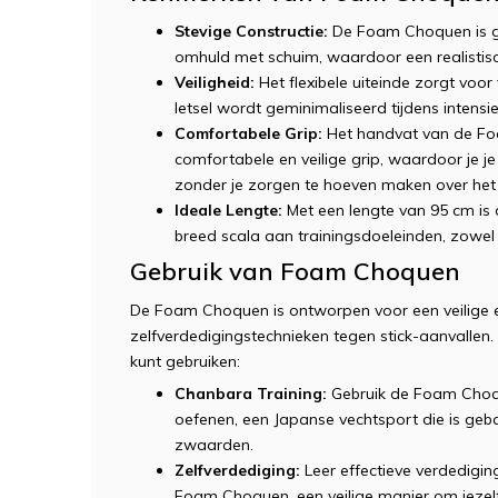
Stevige Constructie:
De Foam Choquen is ge
omhuld met schuim, waardoor een realistisch
Veiligheid:
Het flexibele uiteinde zorgt voor
letsel wordt geminimaliseerd tijdens intensie
Comfortabele Grip:
Het handvat van de Foa
comfortabele en veilige grip, waardoor je je
zonder je zorgen te hoeven maken over het
Ideale Lengte:
Met een lengte van 95 cm is
breed scala aan trainingsdoeleinden, zowel
Gebruik van Foam Choquen
De Foam Choquen is ontworpen voor een veilige en
zelfverdedigingstechnieken tegen stick-aanvallen.
kunt gebruiken:
Chanbara Training:
Gebruik de Foam Choq
oefenen, een Japanse vechtsport die is geb
zwaarden.
Zelfverdediging:
Leer effectieve verdedigin
Foam Choquen, een veilige manier om jezelf