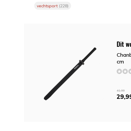
vechtsport
(228)
Dit w
Chanb
cm
41,99
29,9