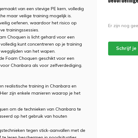
maakt van een stevige PE kern, volledig
e maar veilige training mogelijk is.
 veilig oefenen, waardoor het risico op
Er zijn nog ge
ve trainingssessies.
m Choquen is licht gehard voor een
 volledig kunt concentreren op je training
Schrijf j
 wegglijden van het wapen.
 de Foam Choquen geschikt voor een
 voor Chanbara als voor zelfverdediging.
 realistische training in Chanbara en
 Hier zijn enkele manieren waarop je het
uen om de technieken van Chanbara te
aseerd op het gebruik van houten
gstechnieken tegen stick-aanvallen met de
 te leren beschermen in noodsituaties.