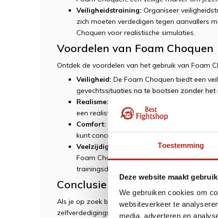
Veiligheidstraining:
Organiseer veiligheidst
zich moeten verdedigen tegen aanvallers m
Choquen voor realistische simulaties.
Voordelen van Foam Choquen
Ontdek de voordelen van het gebruik van Foam Ch
Veiligheid:
De Foam Choquen biedt een veili
gevechtssituaties na te bootsen zonder het ri
Realisme:
Dankzij de stevige constructie en
een realistische trainingservaring die de 
Comfort:
Het ergonomische ontwerp en de c
kunt concentreren op je training zonder af
Toestemming
Veelzijdigheid:
Of je nu Chanbara-trainen o
Foam Choquen is een veelzijdig trainingswap
trainingsdoeleinden.
Deze website maakt gebruik
Conclusie
We gebruiken cookies om cont
Als je op zoek bent naar een veilige en realistisc
websiteverkeer te analyseren
zelfverdedigingstechnieken tegen stick-aanvalle
media, adverteren en analys