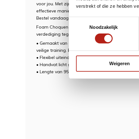
voor jou. Met zijn stevige constructie, flexibele ui
verstrekt of die ze hebben v
effectieve manier om je vechtsportvaardigheden te
Bestel vandaag nog je eigen Foam Choquen en nee
Toestemmingsselectie
Foam Choquen bedoeld voor een veilige beoefeni
Noodzakelijk
verdediging tegen stick-aanvallen in Self Defense.
• Gemaakt van een stevige PE kern, geheel omhul
veilige training.
Bedekt met een katoenen hoes over
• Flexibel uiteinde voor veilig oefenen.
Weigeren
• Handvat licht gehard voor een comfortabele en v
• Lengte van 95cm.