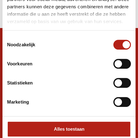
Producten
partners kunnen deze gegevens combineren met andere
Filter
informatie die u aan ze heeft verstrekt of die ze hebben
Sorteren op
verzameld op basis van uw gebruik van hun services.
Toestemmingsselectie
Snel antwoord op je vraag?
Noodzakelijk
Stel je vraag in de chat, en we helpen je
graag verder. 24/7
Voorkeuren
Volg ons
Statistieken
Ontvang de nieuwste aanbiedingen en
Marketing
promoties
Inschrijven voor
korting
Alles toestaan
* Lees hier de wettelijke beperkingen