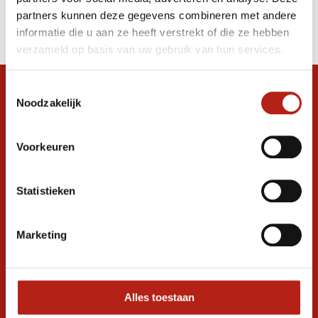
Producten
partners kunnen deze gegevens combineren met andere
Filter
informatie die u aan ze heeft verstrekt of die ze hebben
Sorteren op
verzameld op basis van uw gebruik van hun services.
Toestemmingsselectie
Snel antwoord op je vraag?
Noodzakelijk
Stel je vraag in de chat, en we helpen je
graag verder. 24/7
Voorkeuren
Volg ons
Statistieken
Ontvang de nieuwste aanbiedingen en
Marketing
promoties
Inschrijven voor
korting
Alles toestaan
* Lees hier de wettelijke beperkingen