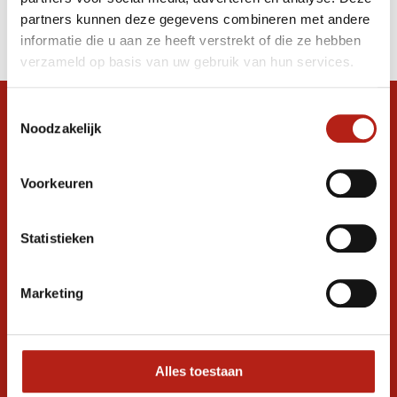
Producten
partners kunnen deze gegevens combineren met andere
Filter
informatie die u aan ze heeft verstrekt of die ze hebben
Sorteren op
verzameld op basis van uw gebruik van hun services.
Toestemmingsselectie
Snel antwoord op je vraag?
Noodzakelijk
Stel je vraag in de chat, en we helpen je
graag verder. 24/7
Voorkeuren
Volg ons
Statistieken
Ontvang de nieuwste aanbiedingen en
Marketing
promoties
Inschrijven voor
korting
Alles toestaan
* Lees hier de wettelijke beperkingen