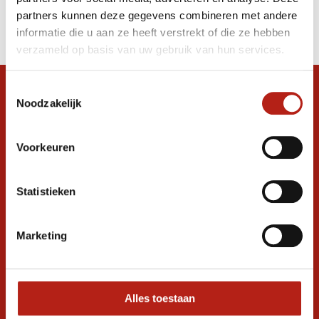
Producten
partners kunnen deze gegevens combineren met andere
Filter
informatie die u aan ze heeft verstrekt of die ze hebben
Sorteren op
verzameld op basis van uw gebruik van hun services.
Toestemmingsselectie
Snel antwoord op je vraag?
Noodzakelijk
Stel je vraag in de chat, en we helpen je
graag verder. 24/7
Voorkeuren
Volg ons
Statistieken
Ontvang de nieuwste aanbiedingen en
Marketing
promoties
Inschrijven voor
korting
Alles toestaan
* Lees hier de wettelijke beperkingen