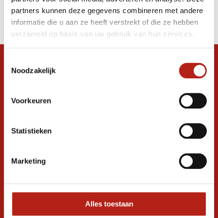
Producten
partners kunnen deze gegevens combineren met andere
Filter
informatie die u aan ze heeft verstrekt of die ze hebben
Sorteren op
verzameld op basis van uw gebruik van hun services.
Toestemmingsselectie
Snel antwoord op je vraag?
Noodzakelijk
Stel je vraag in de chat, en we helpen je
graag verder. 24/7
Voorkeuren
Volg ons
Statistieken
Ontvang de nieuwste aanbiedingen en
Marketing
promoties
Inschrijven voor
korting
Alles toestaan
* Lees hier de wettelijke beperkingen