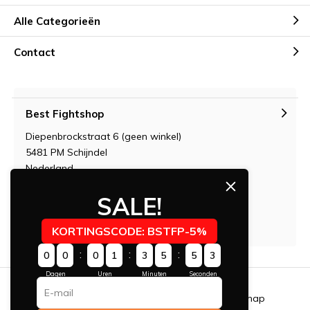
Alle Categorieën
Contact
Best Fightshop
Diepenbrockstraat 6 (geen winkel)
5481 PM Schijndel
Nederland
KvK: 17246749
SALE!
BTW: NL1817525b01 / NL001688628B90
IBAN: A.B.N NL06 ABNA 0546 3754 56
KORTINGSCODE: BSTFP-5%
:
:
:
0
0
0
1
3
5
5
3
Dagen
Uren
Minuten
Seconden
Algemene voorwaarden
RSS-feed
Sitemap