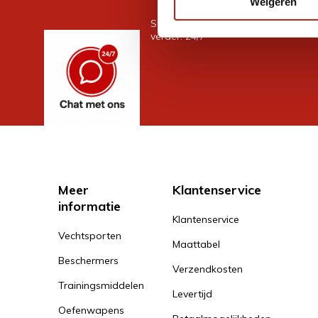
Weigeren
Stel je vraag in de chat, en we help
verder. 24/7
Meer
Klantenservice
informatie
Klantenservice
Vechtsporten
Maattabel
Beschermers
Verzendkosten
Trainingsmiddelen
Levertijd
Oefenwapens