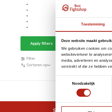
Toestemming
Phantom
Deze website maakt gebruik
Apply filters
We gebruiken cookies om cont
Producten
websiteverkeer te analyseren
Filter
media, adverteren en analys
Sorteren op
verstrekt of die ze hebben v
Toestemmingsselectie
Noodzakelijk
GRATIS verzending v.a 
Snel antwoord op je vra