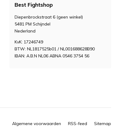
Best Fightshop
Diepenbrockstraat 6 (geen winkel)
5481 PM Schijndel
Nederland
KvK: 17246749
BTW: NL1817525b01 / NL001688628B90
IBAN: A.B.N NL06 ABNA 0546 3754 56
Algemene voorwaarden
RSS-feed
Sitemap