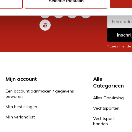
Selectie toestaan
promoti
en je graag
Inschri
* Lees hier de
Mijn account
Alle
Categorieën
Een account aanmaken / gegevens
bewaren
Alles Opruiming
Mijn bestellingen
Vechtsporten
Mijn verlanglijst
Vechtsport
banden