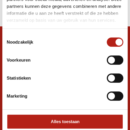
Producten
partners kunnen deze gegevens combineren met andere
Filter
informatie die u aan ze heeft verstrekt of die ze hebben
Sorteren op
verzameld op basis van uw gebruik van hun services.
Toestemmingsselectie
Snel antwoord op je vraag?
Noodzakelijk
Stel je vraag in de chat, en we helpen je
graag verder. 24/7
Voorkeuren
Volg ons
Statistieken
Ontvang de nieuwste aanbiedingen en
Marketing
promoties
Inschrijven voor
korting
Alles toestaan
* Lees hier de wettelijke beperkingen