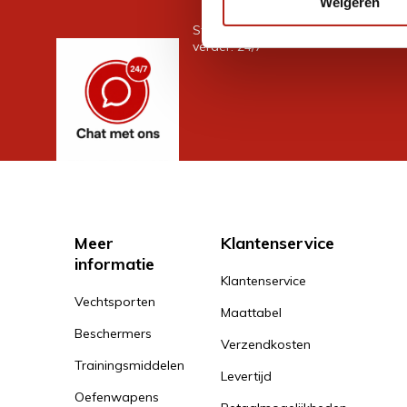
Weigeren
Stel je vraag in de chat, en we help
verder. 24/7
Meer
Klantenservice
informatie
Klantenservice
Vechtsporten
Maattabel
Beschermers
Verzendkosten
Trainingsmiddelen
Levertijd
Oefenwapens