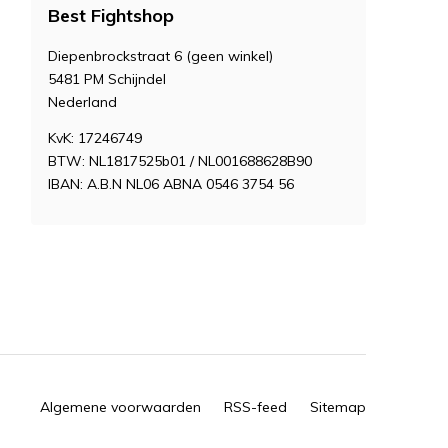
Best Fightshop
Diepenbrockstraat 6 (geen winkel)
5481 PM Schijndel
Nederland
KvK: 17246749
BTW: NL1817525b01 / NL001688628B90
IBAN: A.B.N NL06 ABNA 0546 3754 56
Algemene voorwaarden
RSS-feed
Sitemap