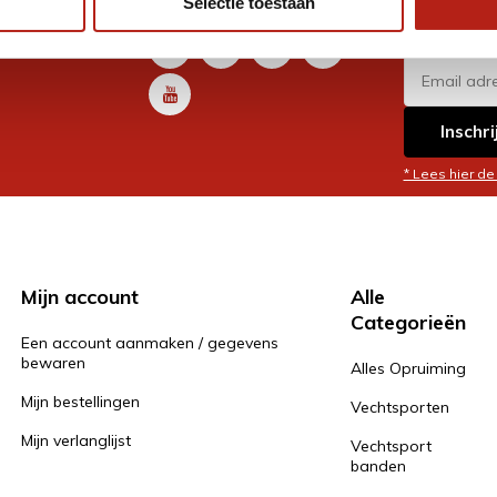
Selectie toestaan
promoti
en je graag
Inschri
* Lees hier de
Mijn account
Alle
Categorieën
Een account aanmaken / gegevens
bewaren
Alles Opruiming
Mijn bestellingen
Vechtsporten
Mijn verlanglijst
Vechtsport
banden