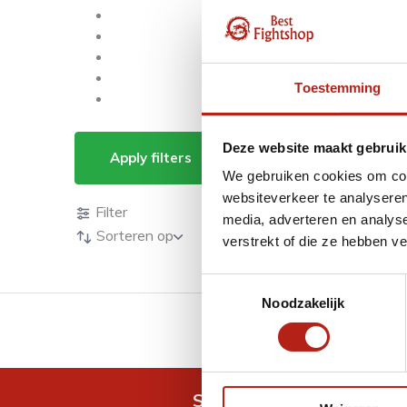
Toestemming
Goldsgym
Deze website maakt gebruik
Apply filters
We gebruiken cookies om cont
Producten
websiteverkeer te analyseren
Filter
media, adverteren en analys
Sorteren op
verstrekt of die ze hebben v
Toestemmingsselectie
Noodzakelijk
GRATIS verzending v.a 
Snel antwoord op je vra