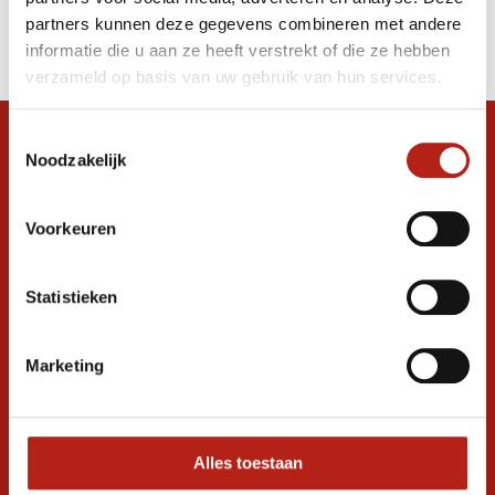
Producten
partners kunnen deze gegevens combineren met andere
Filter
informatie die u aan ze heeft verstrekt of die ze hebben
Sorteren op
verzameld op basis van uw gebruik van hun services.
Toestemmingsselectie
Snel antwoord op je vraag?
Noodzakelijk
Stel je vraag in de chat, en we helpen je
graag verder. 24/7
Voorkeuren
Volg ons
Statistieken
Ontvang de nieuwste aanbiedingen en
Marketing
promoties
Inschrijven voor
korting
Alles toestaan
* Lees hier de wettelijke beperkingen