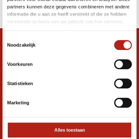
Producten
partners kunnen deze gegevens combineren met andere
Filter
informatie die u aan ze heeft verstrekt of die ze hebben
Sorteren op
verzameld op basis van uw gebruik van hun services.
Toestemmingsselectie
Snel antwoord op je vraag?
Noodzakelijk
Stel je vraag in de chat, en we helpen je
graag verder. 24/7
Voorkeuren
Volg ons
Statistieken
Ontvang de nieuwste aanbiedingen en
Marketing
promoties
Inschrijven voor
korting
Alles toestaan
* Lees hier de wettelijke beperkingen