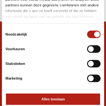
Producten
partners kunnen deze gegevens combineren met andere
Filter
informatie die u aan ze heeft verstrekt of die ze hebben
Sorteren op
verzameld op basis van uw gebruik van hun services.
Toestemmingsselectie
Snel antwoord op je vraag?
Noodzakelijk
Stel je vraag in de chat, en we helpen je
graag verder. 24/7
Voorkeuren
Volg ons
Statistieken
Ontvang de nieuwste aanbiedingen en
Marketing
promoties
Inschrijven voor
korting
Alles toestaan
* Lees hier de wettelijke beperkingen