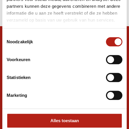
Producten
partners kunnen deze gegevens combineren met andere
Filter
informatie die u aan ze heeft verstrekt of die ze hebben
Sorteren op
verzameld op basis van uw gebruik van hun services.
Toestemmingsselectie
Snel antwoord op je vraag?
Noodzakelijk
Stel je vraag in de chat, en we helpen je
graag verder. 24/7
Voorkeuren
Volg ons
Statistieken
Ontvang de nieuwste aanbiedingen en
Marketing
promoties
Inschrijven voor
korting
Alles toestaan
* Lees hier de wettelijke beperkingen