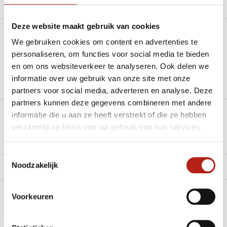
Productomschrijving
Deze website maakt gebruik van cookies
Heb je een vraag over dit product?
We gebruiken cookies om content en advertenties te
personaliseren, om functies voor social media te bieden
Stel je vraag in de Chat voor een snel antwoord 24/7
en om ons websiteverkeer te analyseren. Ook delen we
informatie over uw gebruik van onze site met onze
Groot aantal nodig?
partners voor social media, adverteren en analyse. Deze
Stel je vraag
partners kunnen deze gegevens combineren met andere
informatie die u aan ze heeft verstrekt of die ze hebben
Klik hier om een offerte aan te vragen
verzameld op basis van uw gebruik van hun services.
Reviews
Toestemmingsselectie
Noodzakelijk
Levering en retour
Voorkeuren
Recent bekeken