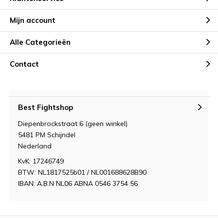
Mijn account
Alle Categorieën
Contact
Best Fightshop
Diepenbrockstraat 6 (geen winkel)
5481 PM Schijndel
Nederland
KvK: 17246749
BTW: NL1817525b01 / NL001688628B90
IBAN: A.B.N NL06 ABNA 0546 3754 56