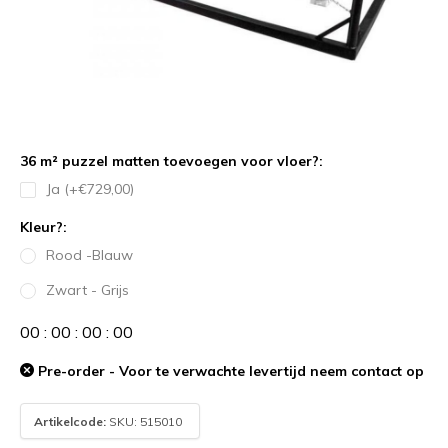
36 m² puzzel matten toevoegen voor vloer?:
Ja (+€729,00)
Kleur?:
Rood -Blauw
Zwart - Grijs
0
0
:
0
0
:
0
0
:
0
0
Pre-order - Voor te verwachte levertijd neem contact op
Artikelcode:
SKU: 515010