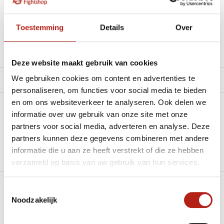
Beschikbaar in de volgende varianten:
Toestemming
Details
Over
Productomschrijving
Deze website maakt gebruik van cookies
We gebruiken cookies om content en advertenties te
Product tags
personaliseren, om functies voor social media te bieden
en om ons websiteverkeer te analyseren. Ook delen we
Heb je een vraag over dit product?
informatie over uw gebruik van onze site met onze
partners voor social media, adverteren en analyse. Deze
Stel je vraag in de Chat voor een snel antwoord 24/7
partners kunnen deze gegevens combineren met andere
informatie die u aan ze heeft verstrekt of die ze hebben
Groot aantal nodig?
verzameld op basis van uw gebruik van hun services.
Stel je vraag
Toestemmingsselectie
Klik hier om een offerte aan te vragen
Noodzakelijk
Reviews