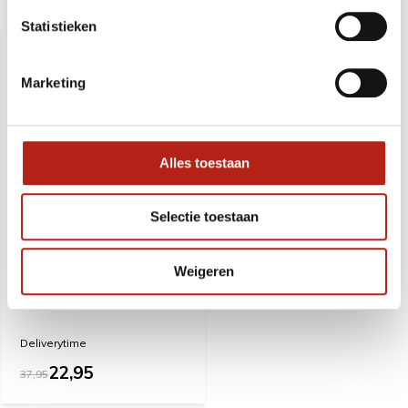
Recent bekeken
Statistieken
SALE
-40%
Marketing
Alles toestaan
Selectie toestaan
Weigeren
Bokshandschoenen
dames Camo Roze Protect
en Power - 12 Oz OP=OP
Deliverytime
22,95
37,95