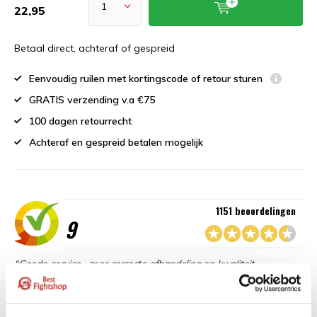
22,95
Betaal direct, achteraf of gespreid
Eenvoudig ruilen met kortingscode of retour sturen
GRATIS verzending v.a €75
100 dagen retourrecht
Achteraf en gespreid betalen mogelijk
1151 beoordelingen
9
“Goede service , zeer correcte afhandeling en kwaliteit
materiaal.”
Beschikbaar in de volgende varianten: