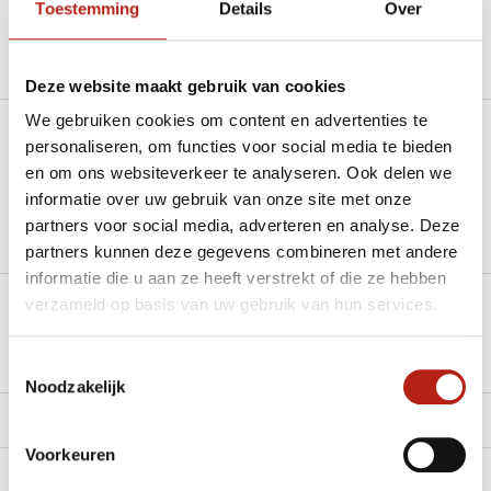
Toestemming
Details
Over
Productomschrijving
Deze website maakt gebruik van cookies
We gebruiken cookies om content en advertenties te
Heb je een vraag over dit product?
personaliseren, om functies voor social media te bieden
en om ons websiteverkeer te analyseren. Ook delen we
Stel je vraag in de Chat voor een snel antwoord 24/7
informatie over uw gebruik van onze site met onze
partners voor social media, adverteren en analyse. Deze
Groot aantal nodig?
partners kunnen deze gegevens combineren met andere
Stel je vraag
informatie die u aan ze heeft verstrekt of die ze hebben
verzameld op basis van uw gebruik van hun services.
Klik hier om een offerte aan te vragen
Toestemmingsselectie
Reviews
Noodzakelijk
Levering en retour
Voorkeuren