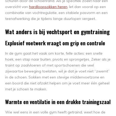
schuren door de schoenrand. Als je specifiek zoekt naar een
overzicht van
hardloopsokken heren
, let dan vooral op een
combinatie van vochtregulatie, een stabiele pasvorm en een
teenafwerking die je tijdens lange duurlopen vergeet.
Wat anders is bij vechtsport en gymtraining
Explosief voetwerk vraagt om grip en controle
In de gym gaat het vaak om korte, felle acties: een snelle
hoek, een stap naar buiten, pivots en sprongetjes. Zeker als je
traint op zaalvloeren of met sportschoenen die veel
zijwaartse beweging toelaten, wil je dat je voet niet “zwemt”
in de schoen. Sokken met een stevige middenvoetzone en
een boord die niet afzakt helpen om je voet meer één geheel
met je schoen te maken.
Warmte en ventilatie in een drukke trainingszaal
Wie wel eens in een volle gym heeft getraind, weet hoe de