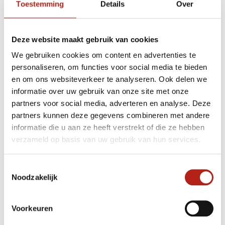
training
Toestemming
Details
Over
Stem je keuze af op duur, intensiteit en
omgeving
Deze website maakt gebruik van cookies
We gebruiken cookies om content en advertenties te
Loop je vooral kort en snel, dan wil je vaak een direct, strak
personaliseren, om functies voor social media te bieden
gevoel met weinig overtollige stof. Train je lang, dan wordt
en om ons websiteverkeer te analyseren. Ook delen we
demping en vochtbeheer belangrijker. Voor vechtsporters die
informatie over uw gebruik van onze site met onze
veel bewegen in alle richtingen, telt stabiliteit rond
partners voor social media, adverteren en analyse. Deze
middenvoet en hiel extra. En als je vaak buiten traint, denk
partners kunnen deze gegevens combineren met andere
dan ook aan temperatuur: in de winter kan een iets dikkere
informatie die u aan ze heeft verstrekt of die ze hebben
sok prettig zijn, terwijl in de zomer juist ventilatie en dunner
materiaal winnen.
verzameld op basis van uw gebruik van hun services.
Let op tekenen dat je huidige sokken niet meer
Toestemmingsselectie
werken
Noodzakelijk
Sokken slijten subtiel. De demping wordt platter, de elastiek in
Voorkeuren
de boord verliest kracht, en het materiaal gaat eerder
“glimmen” op drukpunten. Een paar signalen: je corrigeert je