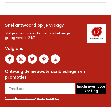
Stuitpijn bij vechtsporters:
oorzaken, slimme training en
oefeningen die echt helpen
Snel antwoord op je vraag?
Door
24-3-14
Stel je vraag in de chat, en we helpen je
graag verder. 24/7
De Ultieme Arena: Een
Casinospel Gebaseerd op Alle
Volg ons
Officiële Vechtkunsten
Door
24-3-13
Sokken die wél blijven zitten:
Ontvang de nieuwste aanbiedingen en
comfort en prestaties bij
hardlopen en vechtsport
promoties
Door
24-3-12
Inschrijven voor
korting
Ben je echt gelukkiger na een
potje kickboksen? Deze
* Lees hier de wettelijke beperkingen
hormonen komen er vrij
Door
24-3-11