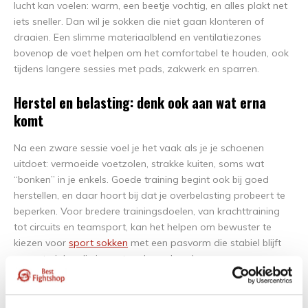
lucht kan voelen: warm, een beetje vochtig, en alles plakt net
iets sneller. Dan wil je sokken die niet gaan klonteren of
draaien. Een slimme materiaalblend en ventilatiezones
bovenop de voet helpen om het comfortabel te houden, ook
tijdens langere sessies met pads, zakwerk en sparren.
Herstel en belasting: denk ook aan wat erna
komt
Na een zware sessie voel je het vaak als je je schoenen
uitdoet: vermoeide voetzolen, strakke kuiten, soms wat
“bonken” in je enkels. Goede training begint ook bij goed
herstellen, en daar hoort bij dat je overbelasting probeert te
beperken. Voor bredere trainingsdoelen, van krachttraining
tot circuits en teamsport, kan het helpen om bewuster te
kiezen voor
sport sokken
met een pasvorm die stabiel blijft
en materialen die je voeten droog houden.
Zo kies je sokken die passen bij jouw