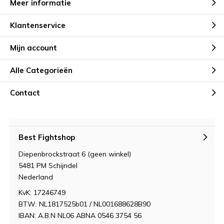
Meer informatie
MMA buiten de kooi: inzicht in
Klantenservice
gevechten, strategie en
fanbeleving
Door
24-3-10
Mijn account
Alle Categorieën
Studio Senna de website voor 21
Diner Templates voor Canva
Contact
Door
jdesmit
Best Fightshop
Diepenbrockstraat 6 (geen winkel)
5481 PM Schijndel
Nederland
KvK: 17246749
BTW: NL1817525b01 / NL001688628B90
IBAN: A.B.N NL06 ABNA 0546 3754 56