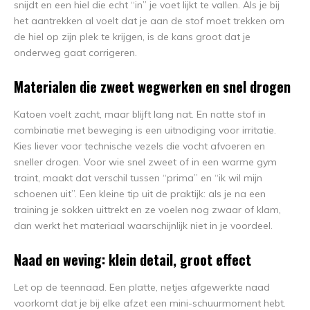
snijdt en een hiel die echt “in” je voet lijkt te vallen. Als je bij
het aantrekken al voelt dat je aan de stof moet trekken om
de hiel op zijn plek te krijgen, is de kans groot dat je
onderweg gaat corrigeren.
Materialen die zweet wegwerken en snel drogen
Katoen voelt zacht, maar blijft lang nat. En natte stof in
combinatie met beweging is een uitnodiging voor irritatie.
Kies liever voor technische vezels die vocht afvoeren en
sneller drogen. Voor wie snel zweet of in een warme gym
traint, maakt dat verschil tussen “prima” en “ik wil mijn
schoenen uit”. Een kleine tip uit de praktijk: als je na een
training je sokken uittrekt en ze voelen nog zwaar of klam,
dan werkt het materiaal waarschijnlijk niet in je voordeel.
Naad en weving: klein detail, groot effect
Let op de teennaad. Een platte, netjes afgewerkte naad
voorkomt dat je bij elke afzet een mini-schuurmoment hebt.