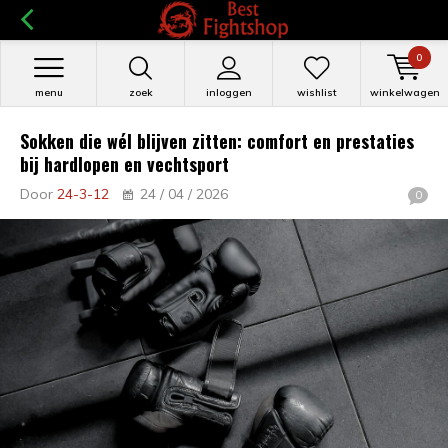
0
menu
zoek
inloggen
wishlist
winkelwagen
Sokken die wél blijven zitten: comfort en prestaties
bij hardlopen en vechtsport
Door
24-3-12
24 / 04 / 2026
0