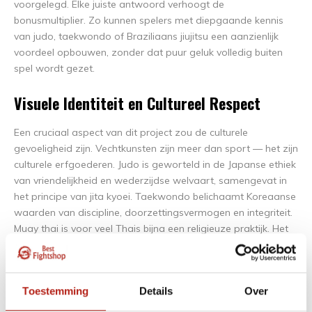
voorgelegd. Elke juiste antwoord verhoogt de
bonusmultiplier. Zo kunnen spelers met diepgaande kennis
van judo, taekwondo of Braziliaans jiujitsu een aanzienlijk
voordeel opbouwen, zonder dat puur geluk volledig buiten
spel wordt gezet.
Visuele Identiteit en Cultureel Respect
Een cruciaal aspect van dit project zou de culturele
gevoeligheid zijn. Vechtkunsten zijn meer dan sport — het zijn
culturele erfgoederen. Judo is geworteld in de Japanse ethiek
van vriendelijkheid en wederzijdse welvaart, samengevat in
het principe van jita kyoei. Taekwondo belichaamt Koreaanse
waarden van discipline, doorzettingsvermogen en integriteit.
Muay thai is voor veel Thais bijna een religieuze praktijk. Het
respectvol weergeven van deze tradities, met de juiste
terminologie, vlaggen, kostuums en muziek, is niet alleen een
kwestie van kwaliteit, maar ook van respect jegens miljoenen
Toestemming
Details
Over
beoefenaars wereldwijd.