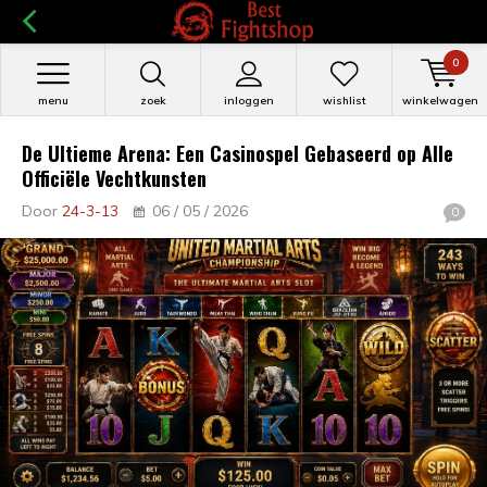
0
menu
zoek
inloggen
wishlist
winkelwagen
De Ultieme Arena: Een Casinospel Gebaseerd op Alle
Officiële Vechtkunsten
Door
24-3-13
06 / 05 / 2026
0