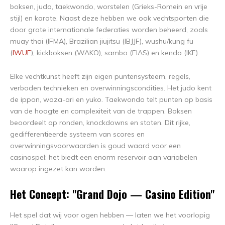
boksen, judo, taekwondo, worstelen (Grieks-Romein en vrije
stijl) en karate. Naast deze hebben we ook vechtsporten die
door grote internationale federaties worden beheerd, zoals
muay thai (IFMA), Brazilian jiujitsu (IBJJF), wushu/kung fu
(
IWUF
), kickboksen (WAKO), sambo (FIAS) en kendo (IKF).
Elke vechtkunst heeft zijn eigen puntensysteem, regels,
verboden technieken en overwinningscondities. Het judo kent
de ippon, waza-ari en yuko. Taekwondo telt punten op basis
van de hoogte en complexiteit van de trappen. Boksen
beoordeelt op ronden, knockdowns en stoten. Dit rijke,
gedifferentieerde systeem van scores en
overwinningsvoorwaarden is goud waard voor een
casinospel: het biedt een enorm reservoir aan variabelen
waarop ingezet kan worden.
Het Concept: "Grand Dojo — Casino Edition"
Het spel dat wij voor ogen hebben — laten we het voorlopig