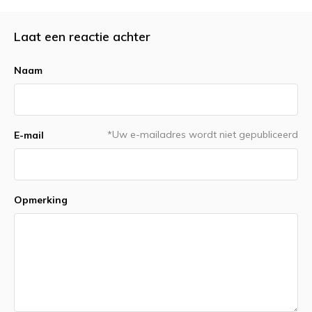
Laat een reactie achter
Naam
*Uw e-mailadres wordt niet gepubliceerd
E-mail
Opmerking