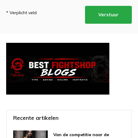
* Verplicht veld
Verstuur
Recente artikelen
Van de competitie naar de