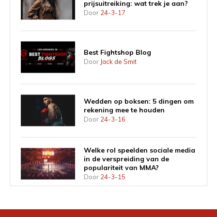
prijsuitreiking: wat trek je aan?
Door
24-3-17
Best Fightshop Blog
Door
Jack de Smit
Wedden op boksen: 5 dingen om
rekening mee te houden
Door
24-3-16
Welke rol speelden sociale media
in de verspreiding van de
populariteit van MMA?
Door
24-3-15
Stuitpijn bij vechtsporters:
oorzaken, slimme training en