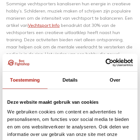
Sommige vechtsporters kanaliseren hun energie in creatieve
hobby’s. Schilderen, muziek maken of schrijven zijn populaire
manieren om de intensiteit van vechtsport te balanceren. Een
artikel van
Vechtsport Info
benadrukt dat 30% van de
vechtsporters een creatieve uitlaatklep heeft naast hun
training. Deze activiteiten bieden niet alleen ontspanning,
maar helpen ook om de mentale veerkracht te versterken die
nodig is in de ring. Het vinden van een hobby die zowel
uitdagend als ontspannend is, houdt de innerlijke krijger
scherp en betrokken.
Toestemming
Details
Over
Online Entertainment als Adrenalinebron
Na een gevecht of training zoeken veel vechters naar snelle,
Deze website maakt gebruik van cookies
toegankelijke manieren om hun adrenaline vast te houden.
Online spellen die strategie en kans combineren, zijn populair
We gebruiken cookies om content en advertenties te
omdat ze de spanning van een gevecht nabootsen zonder
personaliseren, om functies voor social media te bieden
fysieke inspanning. Deze spellen vereisen snelle beslissingen
en om ons websiteverkeer te analyseren. Ook delen we
en een goed inschattingsvermogen, eigenschappen die
informatie over uw gebruik van onze site met onze