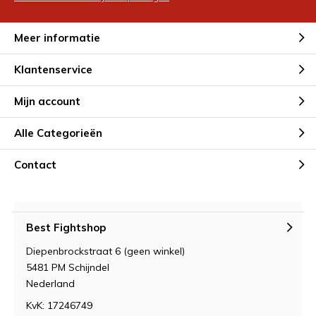
hormonen komen er vrij
Door
24-3-11
Meer informatie
MMA buiten de kooi: inzicht in
Klantenservice
gevechten, strategie en
fanbeleving
Door
24-3-10
Mijn account
Alle Categorieën
Studio Senna de website voor 21
Diner Templates voor Canva
Contact
Door
jdesmit
Best Fightshop
Diepenbrockstraat 6 (geen winkel)
5481 PM Schijndel
Nederland
KvK: 17246749