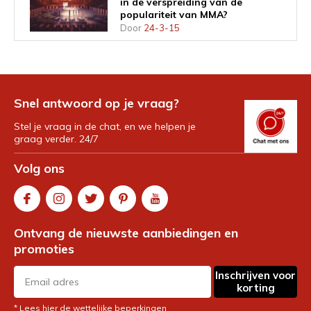
in de verspreiding van de
populariteit van MMA?
Door
24-3-15
Stuitpijn bij vechtsporters:
oorzaken, slimme training en
oefeningen die echt helpen
Snel antwoord op je vraag?
Door
24-3-14
Stel je vraag in de chat, en we helpen je
graag verder. 24/7
De Ultieme Arena: Een
Casinospel Gebaseerd op Alle
Volg ons
Officiële Vechtkunsten
Door
24-3-13
Sokken die wél blijven zitten:
Ontvang de nieuwste aanbiedingen en
comfort en prestaties bij
hardlopen en vechtsport
promoties
Door
24-3-12
Inschrijven voor
korting
Ben je echt gelukkiger na een
potje kickboksen? Deze
* Lees hier de wettelijke beperkingen