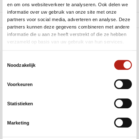
Reviews
en om ons websiteverkeer te analyseren. Ook delen we
informatie over uw gebruik van onze site met onze
partners voor social media, adverteren en analyse. Deze
Levering en retour
partners kunnen deze gegevens combineren met andere
informatie die u aan ze heeft verstrekt of die ze hebben
verzameld op basis van uw gebruik van hun services.
Aanbevolen voor u
Toestemmingsselectie
Noodzakelijk
Voorkeuren
Statistieken
Basic bokshandschoenen
QS
Marketing
Deliverytime
37,99