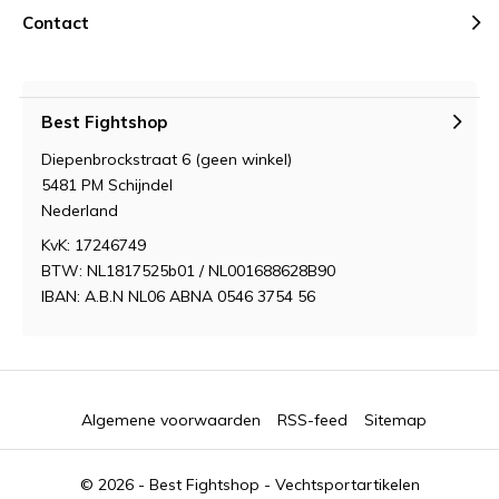
Contact
Best Fightshop
Diepenbrockstraat 6 (geen winkel)
5481 PM Schijndel
Nederland
KvK: 17246749
BTW: NL1817525b01 / NL001688628B90
IBAN: A.B.N NL06 ABNA 0546 3754 56
Algemene voorwaarden
RSS-feed
Sitemap
© 2026 -
Best Fightshop - Vechtsportartikelen