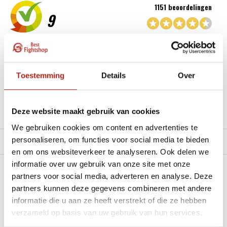
1151 beoordelingen
9
“Goede service , zeer correcte afhandeling en kwaliteit
materiaal.”
Toestemming
Details
Over
Beschikbaar in de volgende varianten:
Deze website maakt gebruik van cookies
Productomschrijving
We gebruiken cookies om content en advertenties te
personaliseren, om functies voor social media te bieden
Product tags
en om ons websiteverkeer te analyseren. Ook delen we
informatie over uw gebruik van onze site met onze
Heb je een vraag over dit product?
partners voor social media, adverteren en analyse. Deze
partners kunnen deze gegevens combineren met andere
Stel je vraag in de Chat voor een snel antwoord 24/7
informatie die u aan ze heeft verstrekt of die ze hebben
verzameld op basis van uw gebruik van hun services.
Groot aantal nodig?