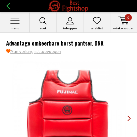
0
menu
zoek
inloggen
wishlist
winkelwagen
Advantage omkeerbare borst pantser. DNK
Aan verlanglijst toevoegen