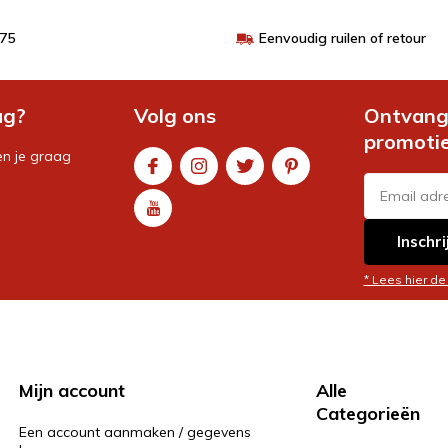
€75
Eenvoudig ruilen of retour
ag?
Volg ons
Ontvang 
promoti
en je graag
Inschri
* Lees hier de
Mijn account
Alle
Categorieën
Een account aanmaken / gegevens