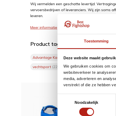
Wij vermelden een geschatte levertijd. Vertragi
vervoersbedrijven of leveranciers. Wij zijn soms af
leveren.
Meer informatie
Toestemming
Product tags
Advantage Karate voetbeschermers
(1)
best 
Deze website maakt gebruik
We gebruiken cookies om cont
vechtsport
(228)
websiteverkeer te analyseren
media, adverteren en analys
verstrekt of die ze hebben v
Toestemmingsselectie
Dit w
Noodzakelijk
Advan