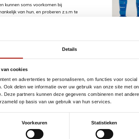
ngen kunnen soms voorkomen bij
hankelijk van hun, en proberen z.s.m te
Scheenbesch
met verwijder
Details
voetbescherm
Deliverytime
54,95
65,99
fightshop
(225)
budo
(223)
 van cookies
ent en advertenties te personaliseren, om functies voor social
. Ook delen we informatie over uw gebruik van onze site met on
e. Deze partners kunnen deze gegevens combineren met andere i
erzameld op basis van uw gebruik van hun services.
ordt 'm!
Voorkeuren
Statistieken
tage Karate