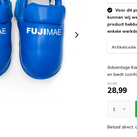
Voor dit p
kunnen wij wee
product hebbe
enkele werkd
Artikelcode
Advantage Kar
en biedt comfo
32,99
28,99
Betaal direct,