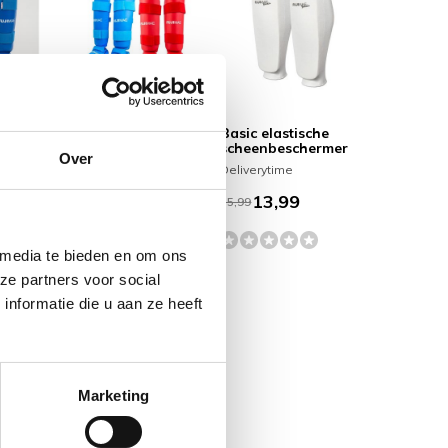
ermers
Afneembare Scheen-
Basic elastische
bare
wreef beschermers
scheenbeschermer
Over
er
Deliverytime
Deliverytime
38,95
13,99
46,99
15,99
 media te bieden en om ons
ze partners voor social
nformatie die u aan ze heeft
Marketing