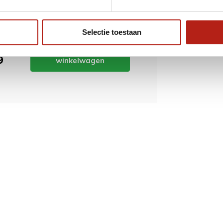
eschermers
(0)
Selectie toestaan
Toevoegen aan
9
winkelwagen