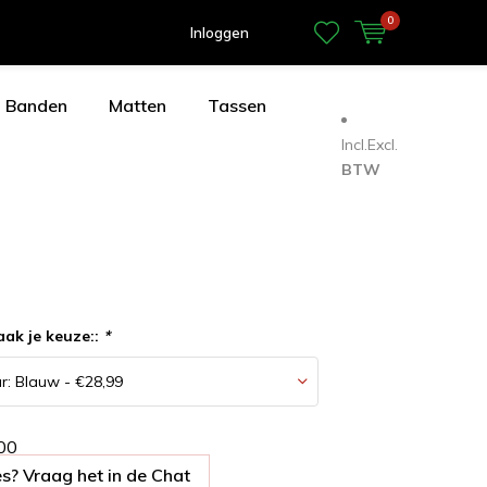
0
Inloggen
Banden
Matten
Tassen
Incl.
Excl.
BTW
aak je keuze::
*
0
0
s? Vraag het in de Chat