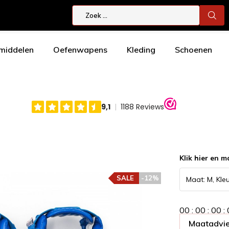
smiddelen
Oefenwapens
Kleding
Schoenen
Klik hier en m
SALE
-12%
0
0
:
0
0
:
0
0
:
Maatadvie