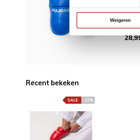
voetb
Weigeren
32,99
28,9
Recent bekeken
SALE
-12%