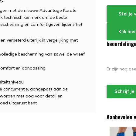
s
ingen met de nieuwe Advantage Karate
Stel je
k technisch kenmerk om de beste
e bescherming en comfort geven tijdens het
Klik hi
n verbeterd uiterlijk in vergelijking met
beoordeling
 volledige bescherming van zowel de wreef
 comfort en aanpassing.
Er zijn nog ge
iteitsniveau.
de concurrentie, aangepast aan de
Schrijf j
ntworpen met oog voor detail en
goed uitgerust bent.
Aanbevolen v