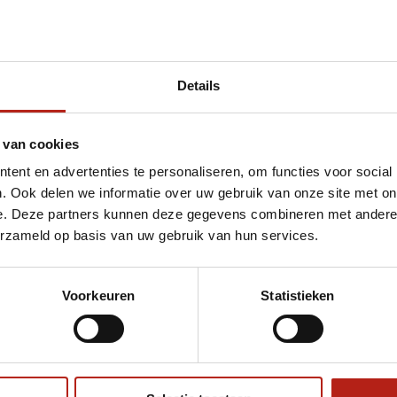
Details
sen en schoenen
 van cookies
ent en advertenties te personaliseren, om functies voor social
. Ook delen we informatie over uw gebruik van onze site met on
e. Deze partners kunnen deze gegevens combineren met andere i
erzameld op basis van uw gebruik van hun services.
Voorkeuren
Statistieken
€75
Eenvoudig ruilen of retour
ag?
Volg ons
Ontvang 