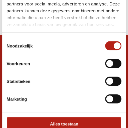
partners voor social media, adverteren en analyse. Deze
Producten
partners kunnen deze gegevens combineren met andere
informatie die u aan ze heeft verstrekt of die ze hebben
Filter
verzameld op basis van uw gebruik van hun services.
Sorteren op
Toestemmingsselectie
Noodzakelijk
Snel antwoord op je vraag?
Stel je vraag in de chat, en we helpen je
graag verder. 24/7
Voorkeuren
Volg ons
Statistieken
Marketing
Ontvang de nieuwste aanbiedingen en
promoties
Inschrijven voor
korting
Alles toestaan