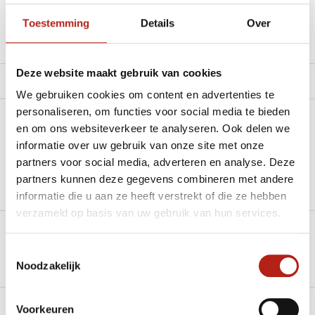
Toestemming
Details
Over
Productomschrijving
Deze website maakt gebruik van cookies
Product tags
We gebruiken cookies om content en advertenties te
personaliseren, om functies voor social media te bieden
Heb je een vraag over dit product?
en om ons websiteverkeer te analyseren. Ook delen we
informatie over uw gebruik van onze site met onze
Stel je vraag in de Chat voor een snel antwoord 24/7
partners voor social media, adverteren en analyse. Deze
partners kunnen deze gegevens combineren met andere
Groot aantal nodig?
informatie die u aan ze heeft verstrekt of die ze hebben
Stel je vraag
verzameld op basis van uw gebruik van hun services.
Klik hier om een offerte aan te vragen
Toestemmingsselectie
Noodzakelijk
Reviews
Levering en retour
Voorkeuren