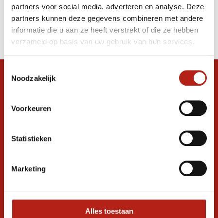
partners voor social media, adverteren en analyse. Deze
Producten
partners kunnen deze gegevens combineren met andere
informatie die u aan ze heeft verstrekt of die ze hebben
Filter
verzameld op basis van uw gebruik van hun services.
Sorteren op
Toestemmingsselectie
Noodzakelijk
Snel antwoord op je vraag?
Stel je vraag in de chat, en we helpen je
graag verder. 24/7
Voorkeuren
Volg ons
Statistieken
Marketing
Ontvang de nieuwste aanbiedingen en
promoties
Inschrijven voor
korting
Alles toestaan