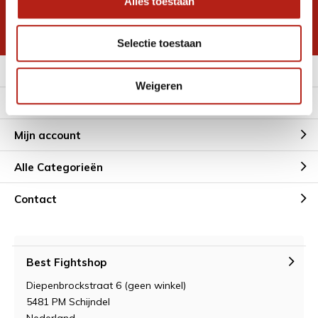
Alles toestaan
korting
* Lees hier de wettelijke beperkingen
Selectie toestaan
Meer informatie
Weigeren
Klantenservice
Mijn account
Alle Categorieën
Contact
Best Fightshop
Diepenbrockstraat 6 (geen winkel)
5481 PM Schijndel