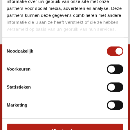
informatie over uw gebruik van onze site met onze
enthousiasteling
partners voor social media, adverteren en analyse. Deze
partners kunnen deze gegevens combineren met andere
Producten
informatie die u aan ze heeft verstrekt of die ze hebben
Filter
verzameld op basis van uw gebruik van hun services.
Sorteren op
Toestemmingsselectie
Noodzakelijk
Snel antwoord op je vraag?
Stel je vraag in de chat, en we helpen je
Voorkeuren
graag verder. 24/7
Volg ons
Statistieken
Marketing
Ontvang de nieuwste aanbiedingen en
promoties
Inschrijven voor