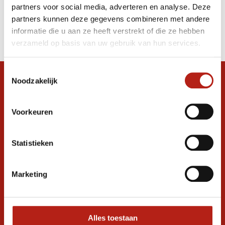
partners voor social media, adverteren en analyse. Deze
Producten
partners kunnen deze gegevens combineren met andere
informatie die u aan ze heeft verstrekt of die ze hebben
Filter
verzameld op basis van uw gebruik van hun services.
Sorteren op
Toestemmingsselectie
Noodzakelijk
Snel antwoord op je vraag?
Stel je vraag in de chat, en we helpen je
graag verder. 24/7
Voorkeuren
Volg ons
Statistieken
Marketing
Ontvang de nieuwste aanbiedingen en
promoties
Inschrijven voor
korting
Alles toestaan