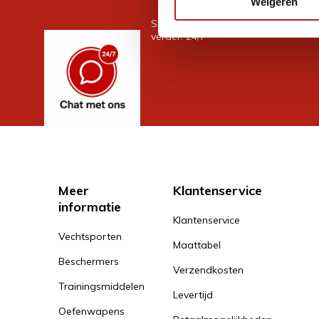
Weigeren
Stel je vraag in de chat, en we help
verder. 24/7
Meer
Klantenservice
informatie
Klantenservice
Vechtsporten
Maattabel
Beschermers
Verzendkosten
Trainingsmiddelen
Levertijd
Oefenwapens