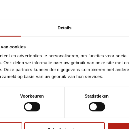
Details
et erfenis
 van cookies
ent en advertenties te personaliseren, om functies voor social
. Ook delen we informatie over uw gebruik van onze site met on
e. Deze partners kunnen deze gegevens combineren met andere i
erzameld op basis van uw gebruik van hun services.
Voorkeuren
Statistieken
€75
Eenvoudig ruilen of retour
ag?
Volg ons
Ontvang 