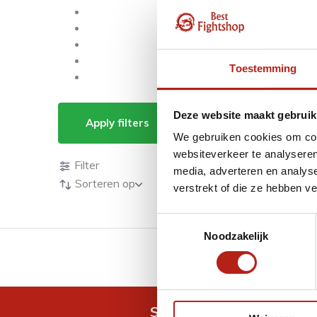
Toestemming
Producten getagd m
Deze website maakt gebruik
Apply filters
We gebruiken cookies om cont
Producten
websiteverkeer te analyseren
Filter
media, adverteren en analys
Sorteren op
verstrekt of die ze hebben v
Toestemmingsselectie
Noodzakelijk
GRATIS verzending v.a 
Snel antwoord op je vra