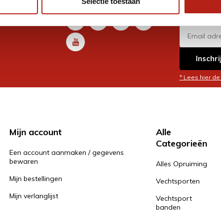
Selectie toestaan
promoti
en je graag
Inschri
* Lees hier de
Mijn account
Alle
Categorieën
Een account aanmaken / gegevens
bewaren
Alles Opruiming
Mijn bestellingen
Vechtsporten
Mijn verlanglijst
Vechtsport
banden