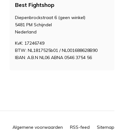
Best Fightshop
Diepenbrockstraat 6 (geen winkel)
5481 PM Schijndel
Nederland
KvK: 17246749
BTW: NL1817525b01 / NL001688628B90
IBAN: A.B.N NL06 ABNA 0546 3754 56
Algemene voorwaarden
RSS-feed
Sitemap