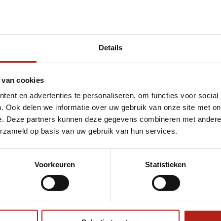
Details
et duurzaamheid
 van cookies
ent en advertenties te personaliseren, om functies voor social
. Ook delen we informatie over uw gebruik van onze site met on
e. Deze partners kunnen deze gegevens combineren met andere i
erzameld op basis van uw gebruik van hun services.
Voorkeuren
Statistieken
€75
Eenvoudig ruilen of retour
ag?
Volg ons
Ontvang 