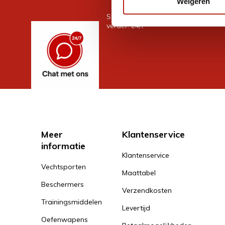
Weigeren
Stel je vraag in de chat, en we help
verder. 24/7
Meer
Klantenservice
informatie
Klantenservice
Vechtsporten
Maattabel
Beschermers
Verzendkosten
Trainingsmiddelen
Levertijd
Oefenwapens