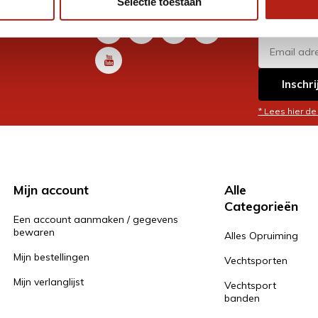
Selectie toestaan
promoti
en je graag
Inschri
* Lees hier de
Mijn account
Alle
Categorieën
Een account aanmaken / gegevens
bewaren
Alles Opruiming
Mijn bestellingen
Vechtsporten
Mijn verlanglijst
Vechtsport
banden