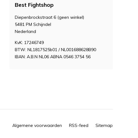
Best Fightshop
Diepenbrockstraat 6 (geen winkel)
5481 PM Schijndel
Nederland
KvK: 17246749
BTW: NL1817525b01 / NL001688628B90
IBAN: A.B.N NL06 ABNA 0546 3754 56
Algemene voorwaarden
RSS-feed
Sitemap