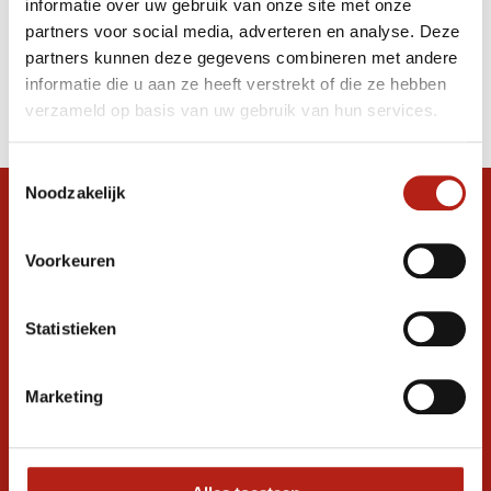
informatie over uw gebruik van onze site met onze
2016
partners voor social media, adverteren en analyse. Deze
partners kunnen deze gegevens combineren met andere
Producten
informatie die u aan ze heeft verstrekt of die ze hebben
Filter
verzameld op basis van uw gebruik van hun services.
Sorteren op
Toestemmingsselectie
Noodzakelijk
Snel antwoord op je vraag?
Stel je vraag in de chat, en we helpen je
Voorkeuren
graag verder. 24/7
Volg ons
Statistieken
Marketing
Ontvang de nieuwste aanbiedingen en
promoties
Inschrijven voor