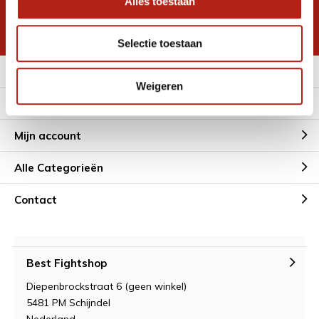
Alles toestaan
korting
* Lees hier de wettelijke beperkingen
Selectie toestaan
Meer informatie
Weigeren
Klantenservice
Mijn account
Alle Categorieën
Contact
Best Fightshop
Diepenbrockstraat 6 (geen winkel)
5481 PM Schijndel