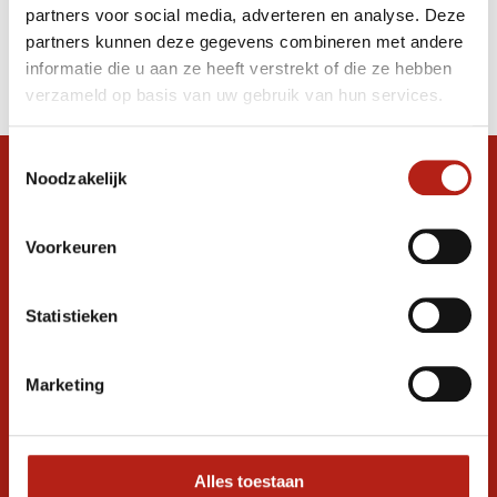
partners voor social media, adverteren en analyse. Deze
Producten
partners kunnen deze gegevens combineren met andere
informatie die u aan ze heeft verstrekt of die ze hebben
Filter
verzameld op basis van uw gebruik van hun services.
Sorteren op
Toestemmingsselectie
Noodzakelijk
Snel antwoord op je vraag?
Stel je vraag in de chat, en we helpen je
graag verder. 24/7
Voorkeuren
Volg ons
Statistieken
Marketing
Ontvang de nieuwste aanbiedingen en
promoties
Inschrijven voor
korting
Alles toestaan