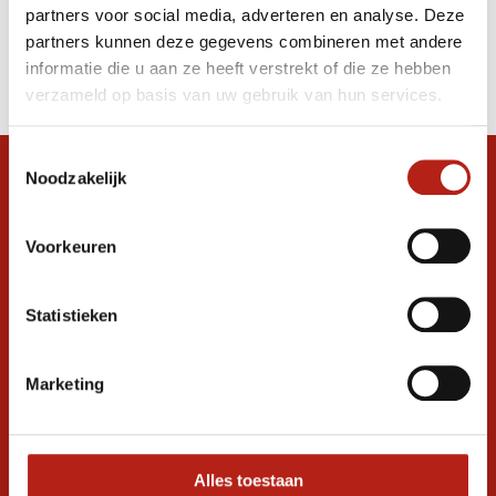
partners voor social media, adverteren en analyse. Deze
Producten
partners kunnen deze gegevens combineren met andere
informatie die u aan ze heeft verstrekt of die ze hebben
Filter
verzameld op basis van uw gebruik van hun services.
Sorteren op
Toestemmingsselectie
Noodzakelijk
Snel antwoord op je vraag?
Stel je vraag in de chat, en we helpen je
graag verder. 24/7
Voorkeuren
Volg ons
Statistieken
Marketing
Ontvang de nieuwste aanbiedingen en
promoties
Inschrijven voor
korting
Alles toestaan