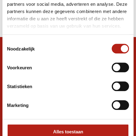
partners voor social media, adverteren en analyse. Deze
Producten
partners kunnen deze gegevens combineren met andere
informatie die u aan ze heeft verstrekt of die ze hebben
Filter
verzameld op basis van uw gebruik van hun services.
Sorteren op
Toestemmingsselectie
Noodzakelijk
Snel antwoord op je vraag?
Stel je vraag in de chat, en we helpen je
graag verder. 24/7
Voorkeuren
Volg ons
Statistieken
Marketing
Ontvang de nieuwste aanbiedingen en
promoties
Inschrijven voor
korting
Alles toestaan