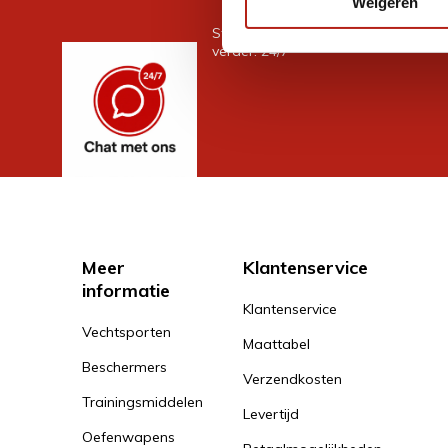
Weigeren
Stel je vraag in de chat, en we help
verder. 24/7
Meer
Klantenservice
informatie
Klantenservice
Vechtsporten
Maattabel
Beschermers
Verzendkosten
Trainingsmiddelen
Levertijd
Oefenwapens