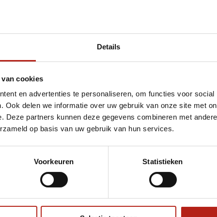
Details
et Beenspreider machine ENCHO IV
 van cookies
ent en advertenties te personaliseren, om functies voor social
. Ook delen we informatie over uw gebruik van onze site met on
e. Deze partners kunnen deze gegevens combineren met andere i
erzameld op basis van uw gebruik van hun services.
Voorkeuren
Statistieken
€75
Eenvoudig ruilen of retour
ag?
Volg ons
Ontvang 