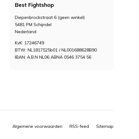
Best Fightshop
Diepenbrockstraat 6 (geen winkel)
5481 PM Schijndel
Nederland
KvK: 17246749
BTW: NL1817525b01 / NL001688628B90
IBAN: A.B.N NL06 ABNA 0546 3754 56
Algemene voorwaarden
RSS-feed
Sitemap