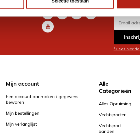
Selectie toestaan
promoti
en je graag
Inschri
* Lees hier de
Mijn account
Alle
Categorieën
Een account aanmaken / gegevens
bewaren
Alles Opruiming
Mijn bestellingen
Vechtsporten
Mijn verlanglijst
Vechtsport
banden