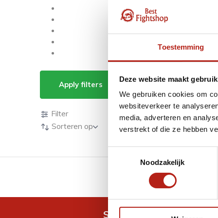
Toestemming
Producten getagd m
Deze website maakt gebruik
Apply filters
We gebruiken cookies om cont
Producten
websiteverkeer te analyseren
Filter
media, adverteren en analys
Sorteren op
verstrekt of die ze hebben v
Toestemmingsselectie
Noodzakelijk
GRATIS verzending v.a 
Snel antwoord op je vra