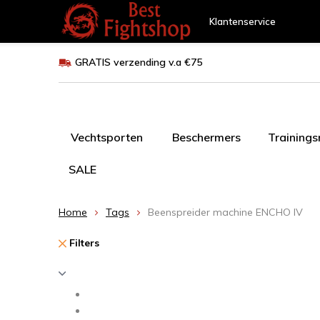
Klantenservice
GRATIS verzending v.a €75
Vechtsporten
Beschermers
Training
SALE
Home
Tags
Beenspreider machine ENCHO IV
Filters