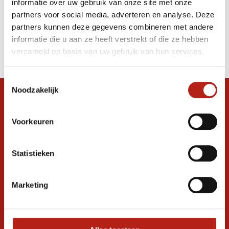
informatie over uw gebruik van onze site met onze
rood
partners voor social media, adverteren en analyse. Deze
partners kunnen deze gegevens combineren met andere
Producten
informatie die u aan ze heeft verstrekt of die ze hebben
Filter
verzameld op basis van uw gebruik van hun services.
Sorteren op
Toestemmingsselectie
Noodzakelijk
Snel antwoord op je vraag?
Stel je vraag in de chat, en we helpen je
Voorkeuren
graag verder. 24/7
Volg ons
Statistieken
Marketing
Ontvang de nieuwste aanbiedingen en
promoties
Inschrijven voor