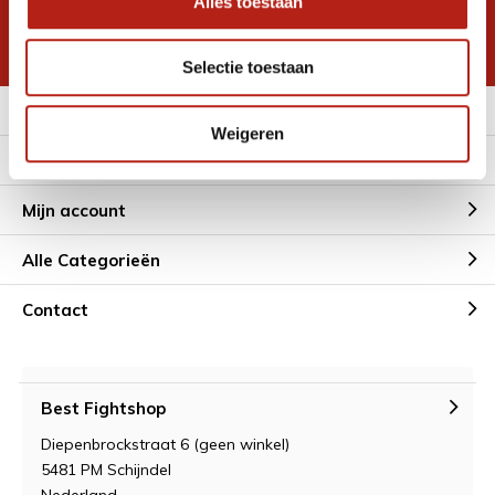
Alles toestaan
korting
* Lees hier de wettelijke beperkingen
Selectie toestaan
Meer informatie
Weigeren
Klantenservice
Mijn account
Alle Categorieën
Contact
Best Fightshop
Diepenbrockstraat 6 (geen winkel)
5481 PM Schijndel