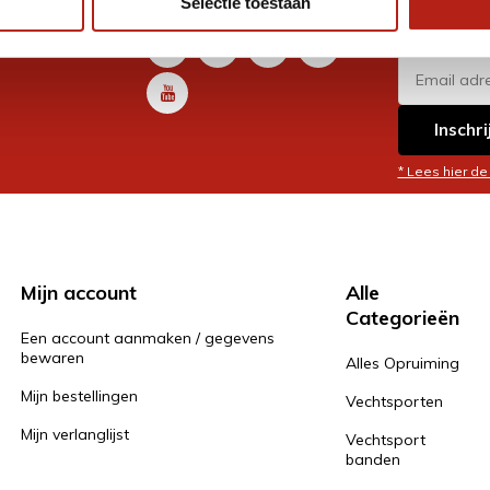
Selectie toestaan
promoti
en je graag
Inschri
* Lees hier de
Mijn account
Alle
Categorieën
Een account aanmaken / gegevens
bewaren
Alles Opruiming
Mijn bestellingen
Vechtsporten
Mijn verlanglijst
Vechtsport
banden