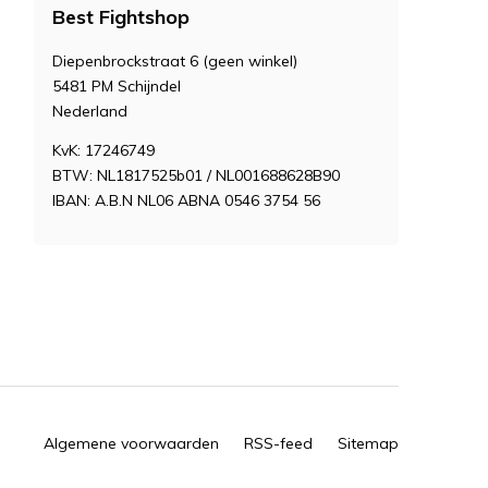
Best Fightshop
Diepenbrockstraat 6 (geen winkel)
5481 PM Schijndel
Nederland
KvK: 17246749
BTW: NL1817525b01 / NL001688628B90
IBAN: A.B.N NL06 ABNA 0546 3754 56
Algemene voorwaarden
RSS-feed
Sitemap