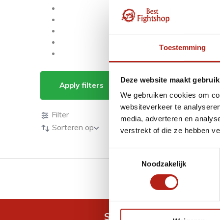
Toestemming
Producten getagd m
Deze website maakt gebruik
Apply filters
We gebruiken cookies om cont
Producten
websiteverkeer te analyseren
Filter
media, adverteren en analys
Sorteren op
verstrekt of die ze hebben v
Toestemmingsselectie
Noodzakelijk
GRATIS verzending v.a 
Snel antwoord op je vra