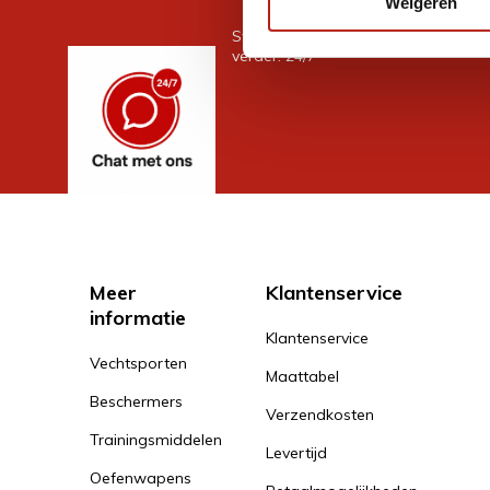
Weigeren
Stel je vraag in de chat, en we help
verder. 24/7
Meer
Klantenservice
informatie
Klantenservice
Vechtsporten
Maattabel
Beschermers
Verzendkosten
Trainingsmiddelen
Levertijd
Oefenwapens