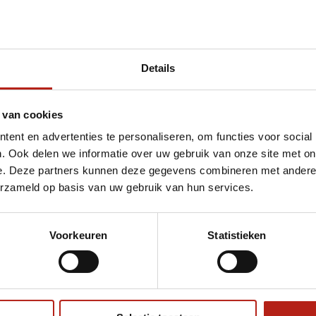
Details
et Basic trapkussen
 van cookies
ent en advertenties te personaliseren, om functies voor social
. Ook delen we informatie over uw gebruik van onze site met on
e. Deze partners kunnen deze gegevens combineren met andere i
erzameld op basis van uw gebruik van hun services.
Voorkeuren
Statistieken
€75
Eenvoudig ruilen of retour
ag?
Volg ons
Ontvang 