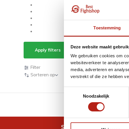
Toestemming
Producten getagd m
Deze website maakt gebruik
Apply filters
We gebruiken cookies om cont
Producten
websiteverkeer te analyseren
Filter
media, adverteren en analys
Sorteren op
verstrekt of die ze hebben v
Toestemmingsselectie
Noodzakelijk
GRATIS verzending v.a 
Snel antwoord op je vra