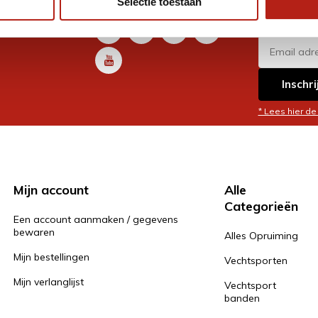
Selectie toestaan
promoti
en je graag
Inschri
* Lees hier de
Mijn account
Alle
Categorieën
Een account aanmaken / gegevens
bewaren
Alles Opruiming
Mijn bestellingen
Vechtsporten
Mijn verlanglijst
Vechtsport
banden