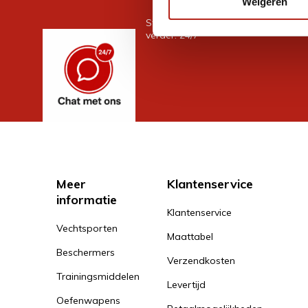
Weigeren
Stel je vraag in de chat, en we help
verder. 24/7
Meer
Klantenservice
informatie
Klantenservice
Vechtsporten
Maattabel
Beschermers
Verzendkosten
Trainingsmiddelen
Levertijd
Oefenwapens