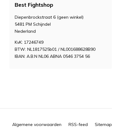
Best Fightshop
Diepenbrockstraat 6 (geen winkel)
5481 PM Schijndel
Nederland
KvK: 17246749
BTW: NL1817525b01 / NL001688628B90
IBAN: A.B.N NL06 ABNA 0546 3754 56
Algemene voorwaarden
RSS-feed
Sitemap