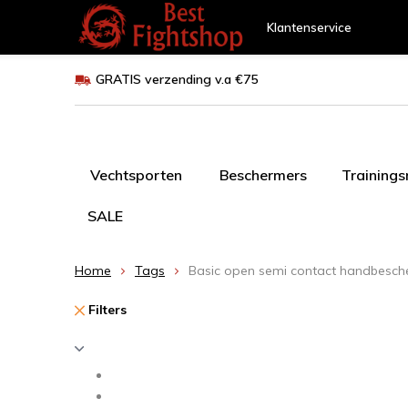
Klantenservice
GRATIS verzending v.a €75
Vechtsporten
Beschermers
Training
SALE
Home
Tags
Basic open semi contact handbesch
Filters