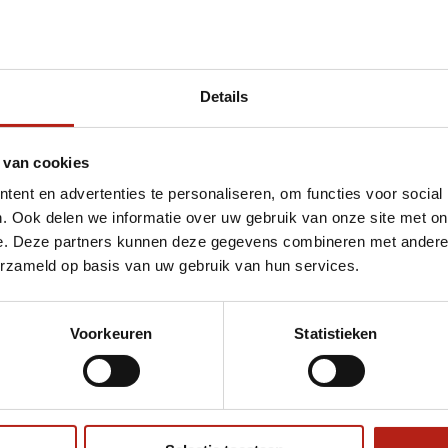
Details
et Basic open semi contact handbeschermers
 van cookies
ent en advertenties te personaliseren, om functies voor social
. Ook delen we informatie over uw gebruik van onze site met on
e. Deze partners kunnen deze gegevens combineren met andere i
erzameld op basis van uw gebruik van hun services.
Voorkeuren
Statistieken
€75
Eenvoudig ruilen of retour
ag?
Volg ons
Ontvang 