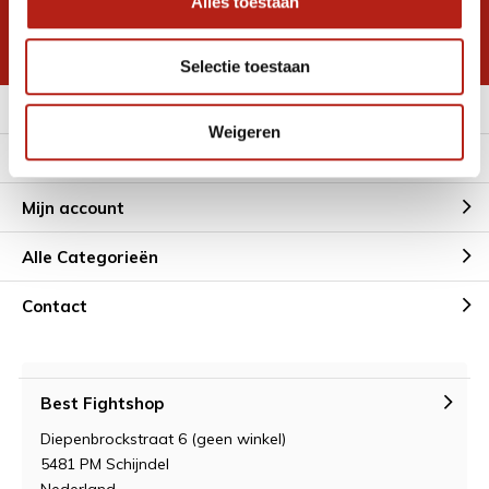
Alles toestaan
korting
* Lees hier de wettelijke beperkingen
Selectie toestaan
Meer informatie
Weigeren
Klantenservice
Mijn account
Alle Categorieën
Contact
Best Fightshop
Diepenbrockstraat 6 (geen winkel)
5481 PM Schijndel