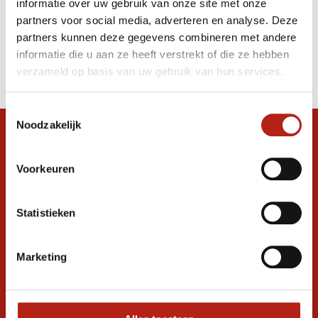
informatie over uw gebruik van onze site met onze
Katana
partners voor social media, adverteren en analyse. Deze
partners kunnen deze gegevens combineren met andere
Producten
informatie die u aan ze heeft verstrekt of die ze hebben
Filter
verzameld op basis van uw gebruik van hun services.
Sorteren op
Toestemmingsselectie
Noodzakelijk
Snel antwoord op je vraag?
Stel je vraag in de chat, en we helpen je
Voorkeuren
graag verder. 24/7
Volg ons
Statistieken
Marketing
Ontvang de nieuwste aanbiedingen en
promoties
Inschrijven voor