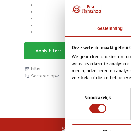
Toestemming
Producten getagd m
Deze website maakt gebruik
Apply filters
We gebruiken cookies om cont
Producten
websiteverkeer te analyseren
Filter
media, adverteren en analys
Sorteren op
verstrekt of die ze hebben v
Toestemmingsselectie
Noodzakelijk
GRATIS verzending v.a 
Snel antwoord op je vra