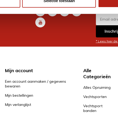
Selectie toestaan
promoti
en je graag
Inschri
* Lees hier de
Mijn account
Alle
Categorieën
Een account aanmaken / gegevens
bewaren
Alles Opruiming
Mijn bestellingen
Vechtsporten
Mijn verlanglijst
Vechtsport
banden