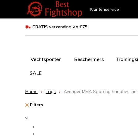
Klantenservice
GRATIS verzending v.a €75
Vechtsporten
Beschermers
Training
SALE
Home
Tags
Avenger MMA Sparring handbesche
Filters