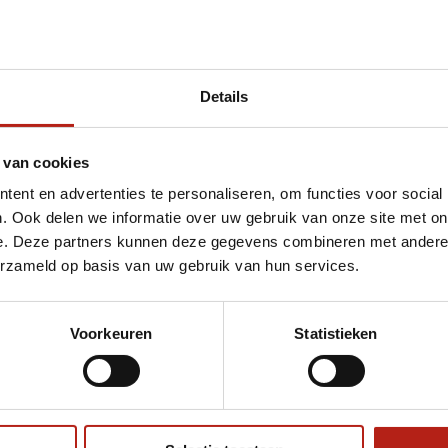
Details
et Avenger MMA Sparring handbeschermers
 van cookies
ent en advertenties te personaliseren, om functies voor social
. Ook delen we informatie over uw gebruik van onze site met on
e. Deze partners kunnen deze gegevens combineren met andere i
erzameld op basis van uw gebruik van hun services.
Voorkeuren
Statistieken
€75
Eenvoudig ruilen of retour
ag?
Volg ons
Ontvang 