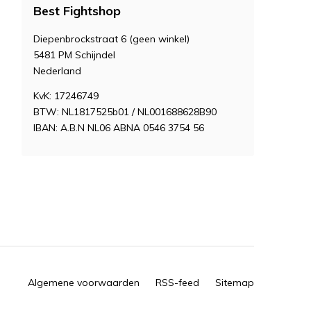
Best Fightshop
Diepenbrockstraat 6 (geen winkel)
5481 PM Schijndel
Nederland
KvK: 17246749
BTW: NL1817525b01 / NL001688628B90
IBAN: A.B.N NL06 ABNA 0546 3754 56
Algemene voorwaarden
RSS-feed
Sitemap