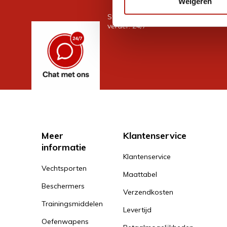
Weigeren
Stel je vraag in de chat, en we help
verder. 24/7
Meer
Klantenservice
informatie
Klantenservice
Vechtsporten
Maattabel
Beschermers
Verzendkosten
Trainingsmiddelen
Levertijd
Oefenwapens